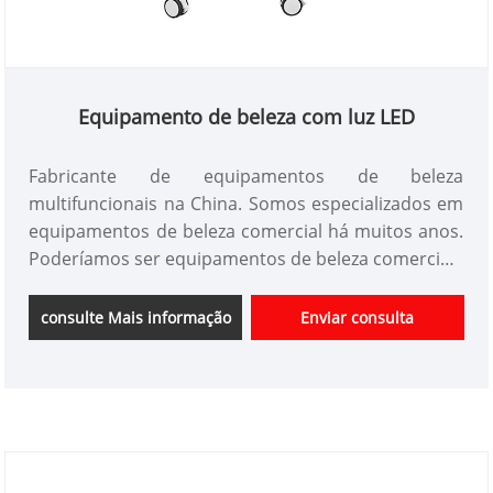
Equipamento de beleza com luz LED
Fabricante de equipamentos de beleza
multifuncionais na China. Somos especializados em
equipamentos de beleza comercial há muitos anos.
Poderíamos ser equipamentos de beleza comerciais
personalizados e ter uma boa vantagem de preço e
cobrir a maior parte dos mercados do Japão e da
consulte Mais informação
Enviar consulta
Coréia. Somos fornecedores profissionais de
instrumentos de beleza na China.