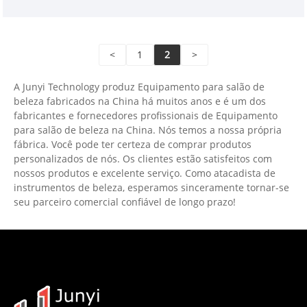
profissionais de instrumentos de beleza na China.
<
1
2
>
A Junyi Technology produz Equipamento para salão de
beleza fabricados na China há muitos anos e é um dos
fabricantes e fornecedores profissionais de Equipamento
para salão de beleza na China. Nós temos a nossa própria
fábrica. Você pode ter certeza de comprar produtos
personalizados de nós. Os clientes estão satisfeitos com
nossos produtos e excelente serviço. Como atacadista de
instrumentos de beleza, esperamos sinceramente tornar-se
seu parceiro comercial confiável de longo prazo!