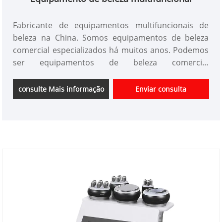
Fabricante de equipamentos multifuncionais de
beleza na China. Somos equipamentos de beleza
comercial especializados há muitos anos. Podemos
ser equipamentos de beleza comercial
personalizados e ter uma boa vantagem de preço e
cobrir a maior parte dos mercados do Japão e da
consulte Mais informação
Enviar consulta
Coréia. Nós somos fornecedores profissionais de
instrumentos de beleza na China.