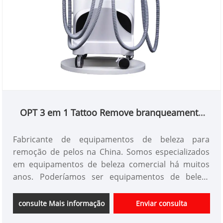
OPT 3 em 1 Tattoo Remove branqueamento
Equipamento de beleza para remoção de
pelos
Fabricante de equipamentos de beleza para
remoção de pelos na China. Somos especializados
em equipamentos de beleza comercial há muitos
anos. Poderíamos ser equipamentos de beleza
comerciais personalizados e ter uma boa vantagem
de preço e cobrir a maior parte dos mercados do
consulte Mais informação
Enviar consulta
Japão e da Coréia. Somos fornecedores