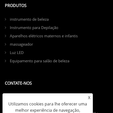
PRODUTOS
instrumento de beleza
Instrumento para Depilação
Aparelhos elétricos maternos e infantis
massageador
Luz LED
Equipamento para salão de beleza
CONTATE-NOS
Tel: +86-13798539391
X
Utilizamos cookies para lhe oferecer uma
E-mail: sales@szjybeauty.com
melhor experiência de navegação,